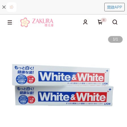
開啟APP
0
1
/
1