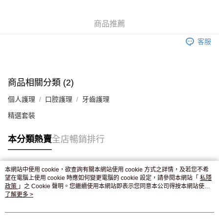
WeChat Pay
商品推薦
送貨方式
客服
JD京東物流，訂單確認發貨後2-4個工作天送達
運費表
滿 HK$250.00 或以上免運費
付款後門市自取，訂單確認後2-4個工作天到店，7天內取。逾期後
商品相關分類 (2)
訂單作廢，並不會安排重寄
個人護理
口腔護理
牙齒護理
免運費
精選套裝
本分類熱賣
全店暢銷排行
本網站中使用 cookie，欲查詢有關本網站使用 cookie 方式之詳情，及若您不希
熱門標籤
望在電腦上使用 cookie 時應如何變更電腦的 cookie 設定，請參閱本網站「
私隱
政策
」之 Cookie 聲明。您繼續使用本網站即表示您同意本公司得按本網站使用
條款之 Cookie 聲明使用 cookie。
了解更多 >
熱銷排行
最新商品
人氣推薦