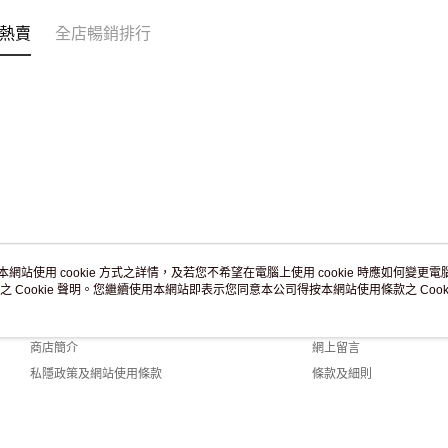
免運費
熱賣
全店暢銷排行
本網站使用 cookie 方式之詳情，及若您不希望在電腦上使用 cookie 時應如何變更電腦的
之 Cookie 聲明。您繼續使用本網站即表示您同意本公司得按本網站使用條款之 Cooki
關於我們
客戶服務
品牌故事
購物說明
商店簡介
網上留言
私隱政策及網站使用條款
條款及細則
聯絡我們