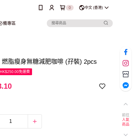
0
中文 (香港)
行必備專區
ley 燃脂瘦身無糖減肥咖啡 (孖裝) 2pcs
K$250.00免運費
.10
前往
人氣
商品