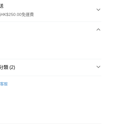
送
K$250.00免運費
類 (2)
ay
保健品
美肌養顏及纖體修身
體重管理
客服
流，訂單確認發貨後2-4個工作天送達
運費表
50.00 或以上免運費
自取，訂單確認後2-4個工作天到店，7天內取。逾期後
，並不會安排重寄