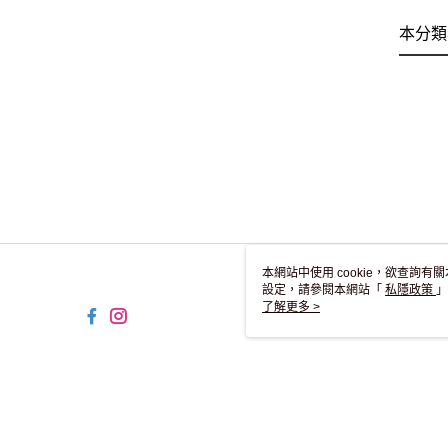
本分類
本網站中使用 cookie，欲查詢有關
設定，請參閱本網站「
私隱政策
」
用 cookie。
了解更多 >