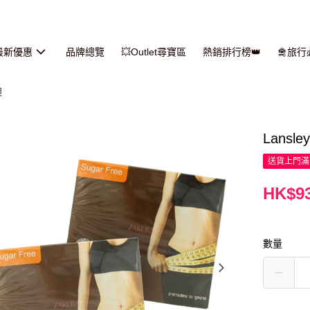
最新優惠
品牌總覽
💥Outlet尋寶區
熱銷排行榜👑
🛅旅
理
Lans
送貨上門滿H
HK$93
數量