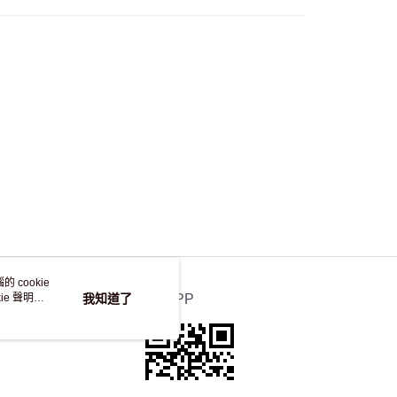
自取，訂單確認後2-4個工作天到店，7天內取。逾期後
，並不會安排重寄
 cookie
e 聲明使
我知道了
官方APP