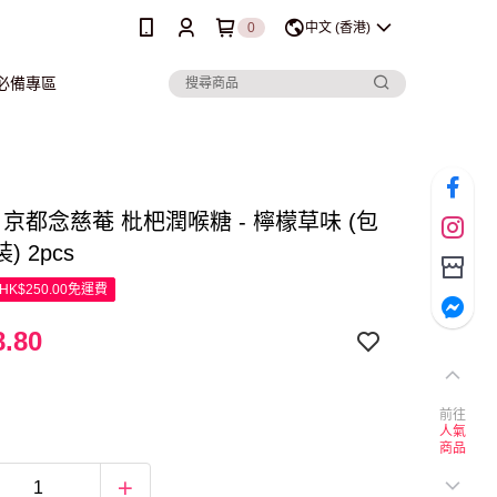
0
中文 (香港)
行必備專區
iom 京都念慈菴 枇杷潤喉糖 - 檸檬草味 (包
) 2pcs
K$250.00免運費
.80
前往
人氣
商品