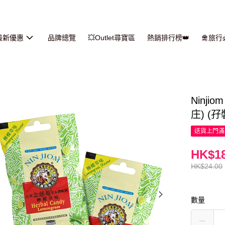
最新優惠
品牌總覽
💥Outlet尋寶區
熱銷排行榜👑
🛅旅
Ninj
庄) (孖裝
送貨上門滿H
HK$18
HK$24.00
數量