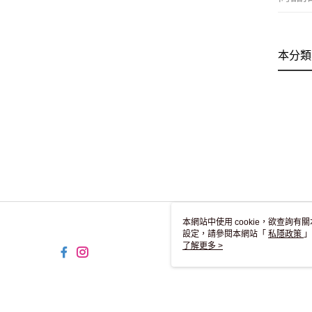
本分類
本網站中使用 cookie，欲查詢有關
設定，請參閱本網站「
私隱政策
」
用 cookie。
了解更多 >