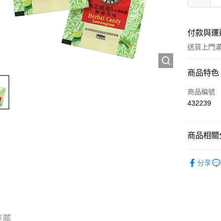
付款與運
送貨上門滿H
付款方式
商品特色
信用卡
商品編號
432239
Apple Pay
AlipayHK
商品相關分
WeChat P
中成藥
分享
精選套裝
送貨方式
JD京東物
滿 HK$2
推薦