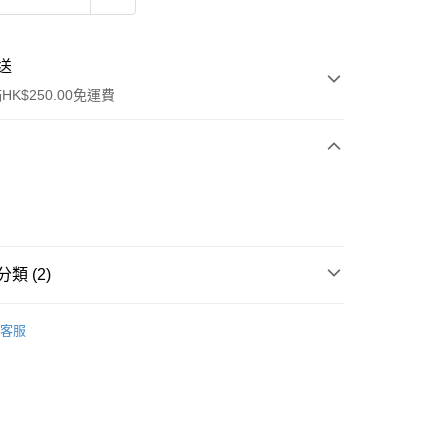
送
K$250.00免運費
類 (2)
ay
潤喉
客服
流，訂單確認發貨後2-4個工作天送達
運費表
50.00 或以上免運費