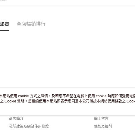
付款後門市
訂單作廢
免運費
熱賣
全店暢銷排行
本網站使用 cookie 方式之詳情，及若您不希望在電腦上使用 cookie 時應如何變更電腦的
之 Cookie 聲明。您繼續使用本網站即表示您同意本公司得按本網站使用條款之 Cooki
關於我們
客戶服務
品牌故事
購物說明
商店簡介
網上留言
私隱政策及網站使用條款
條款及細則
聯絡我們