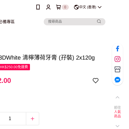
0
中文 (香港)
行必備專區
B 3DWhite 清檸薄荷牙膏 (孖裝) 2x120g
K$250.00免運費
.00
前往
人氣
商品