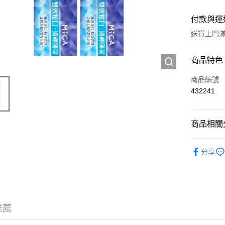
付款與運
送貨上門滿H
付款方式
商品特色
信用卡
商品編號
432241
Apple Pay
AlipayHK
商品相關分
WeChat P
個人護理
分享
精選套裝
送貨方式
JD京東物
滿 HK$2
推薦
付款後門市