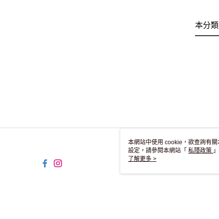
本分類
本網站中使用 cookie，欲查詢有關
設定，請參閱本網站「
私隱政策
」
用 cookie。
了解更多 >