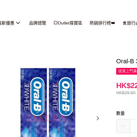
最新優惠
品牌總覽
💥Outlet尋寶區
熱銷排行榜👑
🛅旅
Oral-
送貨上門滿H
HK$22
HK$29.80
數量