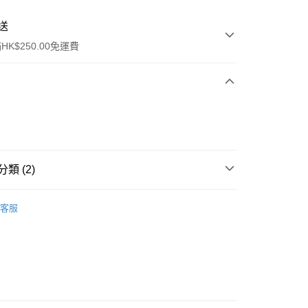
送
K$250.00免運費
類 (2)
ay
口腔護理
牙齒護理
客服
流，訂單確認發貨後2-4個工作天送達
運費表
50.00 或以上免運費
自取，訂單確認後2-4個工作天到店，7天內取。逾期後