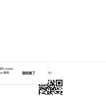
，並不會安排重寄
 cookie
e 聲明使
我知道了
官方APP