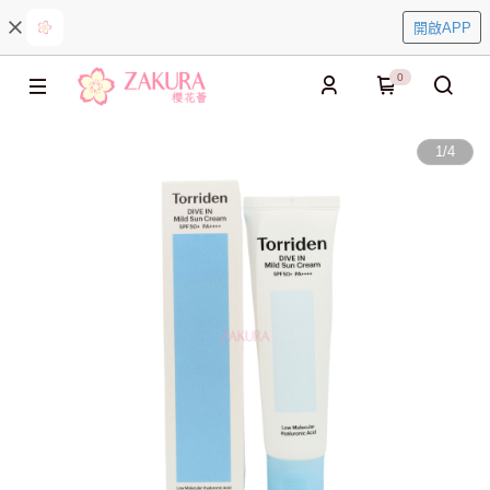
開啟APP
0
1
/
4