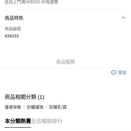
送貨上門滿HK$250.00免運費
付款方式
商品特色
信用卡
商品編號
Apple Pay
434233
AlipayHK
WeChat Pay
商品推薦
送貨方式
客服
JD京東物流，訂單確認發貨後2-4個工作天送達
運費表
滿 HK$250.00 或以上免運費
付款後門市自取，訂單確認後2-4個工作天到店，7天內取。逾期後
商品相關分類 (1)
訂單作廢，並不會安排重寄
護膚保養
防曬護理
防曬乳/霜
免運費
本分類熱賣
全店暢銷排行