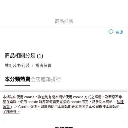
AlipayHK
WeChat Pay
商品推薦
送貨方式
客服
JD京東物流，訂單確認發貨後2-4個工作天送達
運費表
滿 HK$250.00 或以上免運費
付款後門市自取，訂單確認後2-4個工作天到店，7天內取。逾期後
商品相關分類 (1)
訂單作廢，並不會安排重寄
試用裝/旅行裝
護膚保養
免運費
本分類熱賣
全店暢銷排行
本網站中使用 cookie，欲查詢有關本網站使用 cookie 方式之詳情，及若您不希
熱門標籤
望在電腦上使用 cookie 時應如何變更電腦的 cookie 設定，請參閱本網站「
私隱
政策
」之 Cookie 聲明。您繼續使用本網站即表示您同意本公司得按本網站使用
條款之 Cookie 聲明使用 cookie。
了解更多 >
熱銷排行
最新商品
人氣推薦