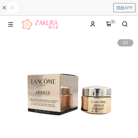
開啟APP
0
1
/
1