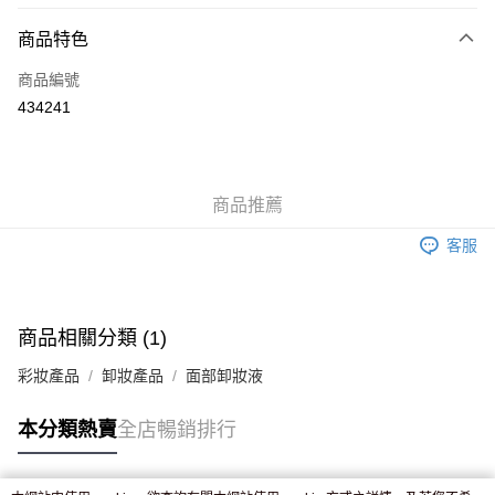
付款方式
商品特色
信用卡
商品編號
Apple Pay
434241
AlipayHK
WeChat Pay
商品推薦
送貨方式
客服
JD京東物流，訂單確認發貨後2-4個工作天送達
運費表
滿 HK$250.00 或以上免運費
付款後門市自取，訂單確認後2-4個工作天到店，7天內取。逾期後
商品相關分類 (1)
訂單作廢，並不會安排重寄
彩妝產品
卸妝產品
面部卸妝液
免運費
本分類熱賣
全店暢銷排行