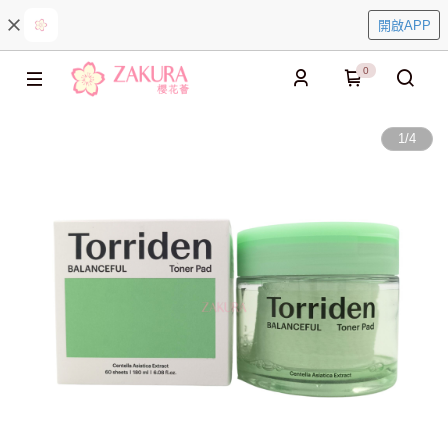
開啟APP
0
1
/
4