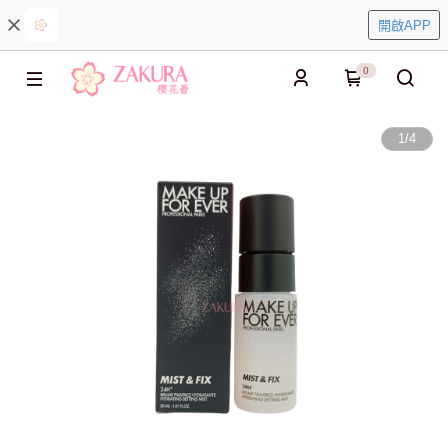
開啟APP
0
1
/
4