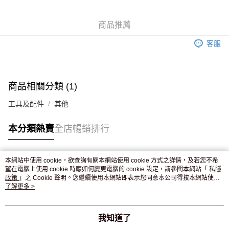
WeChat Pay
商品推薦
送貨方式
客服
JD京東物流，訂單確認發貨後2-4個工作天送達
運費表
滿 HK$250.00 或以上免運費
付款後門市自取，訂單確認後2-4個工作天到店，7天內取。逾期後
商品相關分類 (1)
訂單作廢，並不會安排重寄
工具及配件
其他
免運費
本分類熱賣
全店暢銷排行
本網站中使用 cookie，欲查詢有關本網站使用 cookie 方式之詳情，及若您不希
熱門標籤
望在電腦上使用 cookie 時應如何變更電腦的 cookie 設定，請參閱本網站「
私隱
政策
」之 Cookie 聲明。您繼續使用本網站即表示您同意本公司得按本網站使用
條款之 Cookie 聲明使用 cookie。
了解更多 >
熱銷排行
最新商品
人氣推薦
我知道了