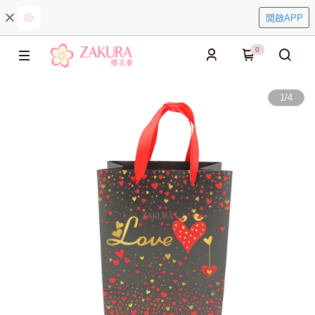
開啟APP
0
1
/
4