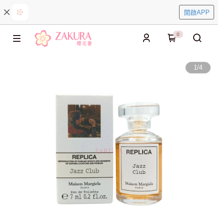
開啟APP
0
1
/
4