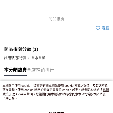
AlipayHK
WeChat Pay
商品推薦
送貨方式
客服
JD京東物流，訂單確認發貨後2-4個工作天送達
運費表
滿 HK$250.00 或以上免運費
付款後門市自取，訂單確認後2-4個工作天到店，7天內取。逾期後
商品相關分類 (1)
訂單作廢，並不會安排重寄
試用裝/旅行裝
香水香薰
免運費
本分類熱賣
全店暢銷排行
本網站中使用 cookie，欲查詢有關本網站使用 cookie 方式之詳情，及若您不希
熱門標籤
望在電腦上使用 cookie 時應如何變更電腦的 cookie 設定，請參閱本網站「
私隱
政策
」之 Cookie 聲明。您繼續使用本網站即表示您同意本公司得按本網站使用
條款之 Cookie 聲明使用 cookie。
了解更多 >
熱銷排行
最新商品
人氣推薦