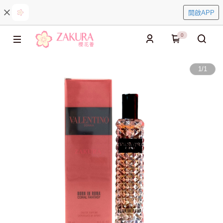
開啟APP
0
1
/
1