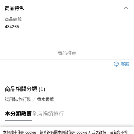
付款方式
商品特色
信用卡
商品編號
Apple Pay
434265
AlipayHK
WeChat Pay
商品推薦
送貨方式
客服
JD京東物流，訂單確認發貨後2-4個工作天送達
運費表
滿 HK$250.00 或以上免運費
付款後門市自取，訂單確認後2-4個工作天到店，7天內取。逾期後
商品相關分類 (1)
訂單作廢，並不會安排重寄
試用裝/旅行裝
香水香薰
免運費
本分類熱賣
全店暢銷排行
本網站中使用 cookie，欲查詢有關本網站使用 cookie 方式之詳情，及若您不希