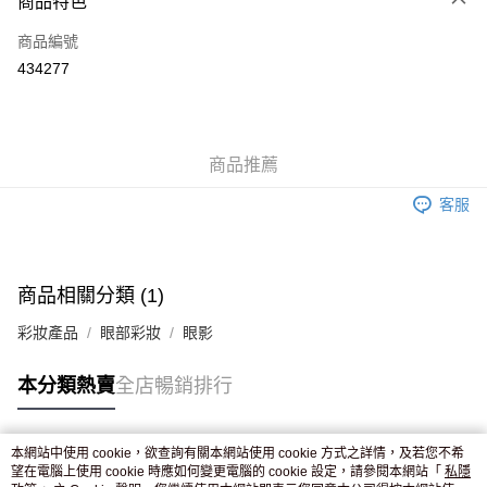
商品特色
信用卡
商品編號
Apple Pay
434277
AlipayHK
WeChat Pay
商品推薦
送貨方式
客服
JD京東物流，訂單確認發貨後2-4個工作天送達
運費表
滿 HK$250.00 或以上免運費
付款後門市自取，訂單確認後2-4個工作天到店，7天內取。逾期後
商品相關分類 (1)
訂單作廢，並不會安排重寄
彩妝產品
眼部彩妝
眼影
免運費
本分類熱賣
全店暢銷排行
本網站中使用 cookie，欲查詢有關本網站使用 cookie 方式之詳情，及若您不希
熱門標籤
望在電腦上使用 cookie 時應如何變更電腦的 cookie 設定，請參閱本網站「
私隱