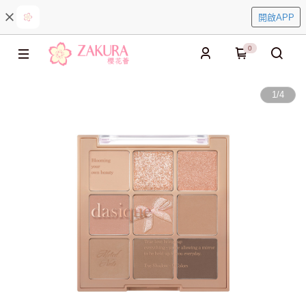
開啟APP
0
1
/
4