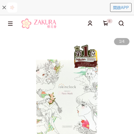
開啟APP
0
1
/
4