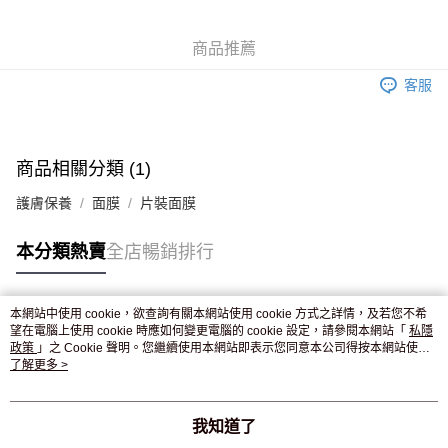
WeChat Pay
商品推薦
送貨方式
客服
JD京東物流，訂單確認發貨後2-4個工作天送達
運費表
滿 HK$250.00 或以上免運費
付款後門市自取，訂單確認後2-4個工作天到店，7天內取。逾期後
商品相關分類 (1)
訂單作廢，並不會安排重寄
護膚保養
面膜
片裝面膜
免運費
本分類熱賣
全店暢銷排行
本網站中使用 cookie，欲查詢有關本網站使用 cookie 方式之詳情，及若您不希
熱門標籤
望在電腦上使用 cookie 時應如何變更電腦的 cookie 設定，請參閱本網站「
私隱
政策
」之 Cookie 聲明。您繼續使用本網站即表示您同意本公司得按本網站使用
條款之 Cookie 聲明使用 cookie。
了解更多 >
熱銷排行
最新商品
人氣推薦
我知道了