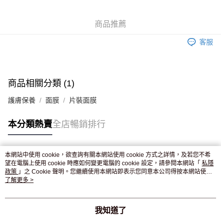
WeChat Pay
商品推薦
送貨方式
客服
JD京東物流，訂單確認發貨後2-4個工作天送達
運費表
滿 HK$250.00 或以上免運費
付款後門市自取，訂單確認後2-4個工作天到店，7天內取。逾期後
商品相關分類 (1)
訂單作廢，並不會安排重寄
護膚保養
面膜
片裝面膜
免運費
本分類熱賣
全店暢銷排行
本網站中使用 cookie，欲查詢有關本網站使用 cookie 方式之詳情，及若您不希
熱門標籤
望在電腦上使用 cookie 時應如何變更電腦的 cookie 設定，請參閱本網站「
私隱
政策
」之 Cookie 聲明。您繼續使用本網站即表示您同意本公司得按本網站使用
條款之 Cookie 聲明使用 cookie。
了解更多 >
熱銷排行
最新商品
人氣推薦
我知道了