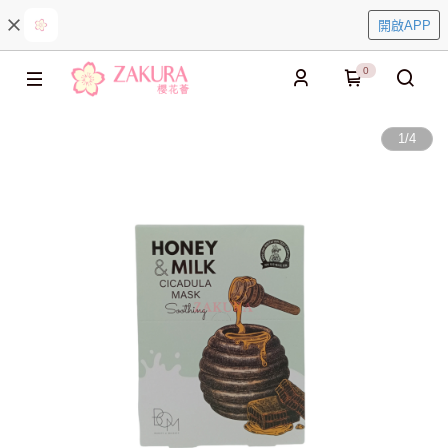
開啟APP
0
1
/
4