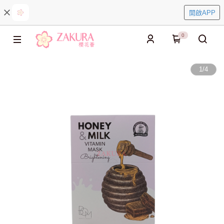
開啟APP
0
1
/
4