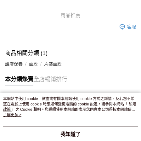
WeChat Pay
商品推薦
送貨方式
客服
JD京東物流，訂單確認發貨後2-4個工作天送達
運費表
滿 HK$250.00 或以上免運費
付款後門市自取，訂單確認後2-4個工作天到店，7天內取。逾期後
商品相關分類 (1)
訂單作廢，並不會安排重寄
護膚保養
面膜
片裝面膜
免運費
本分類熱賣
全店暢銷排行
本網站中使用 cookie，欲查詢有關本網站使用 cookie 方式之詳情，及若您不希
熱門標籤
望在電腦上使用 cookie 時應如何變更電腦的 cookie 設定，請參閱本網站「
私隱
政策
」之 Cookie 聲明。您繼續使用本網站即表示您同意本公司得按本網站使用
條款之 Cookie 聲明使用 cookie。
了解更多 >
熱銷排行
最新商品
人氣推薦
我知道了