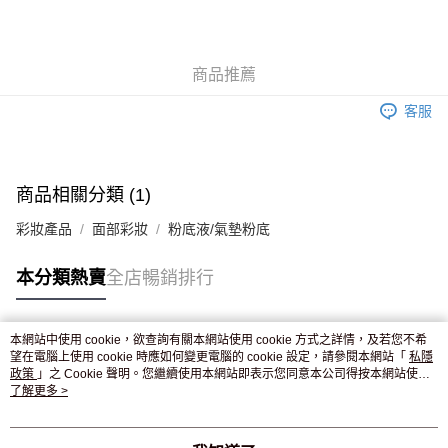
AlipayHK
WeChat Pay
商品推薦
送貨方式
客服
JD京東物流，訂單確認發貨後2-4個工作天送達
運費表
滿 HK$250.00 或以上免運費
付款後門市自取，訂單確認後2-4個工作天到店，7天內取。逾期後
商品相關分類 (1)
訂單作廢，並不會安排重寄
彩妝產品
面部彩妝
粉底液/氣墊粉底
免運費
本分類熱賣
全店暢銷排行
本網站中使用 cookie，欲查詢有關本網站使用 cookie 方式之詳情，及若您不希
熱門標籤
望在電腦上使用 cookie 時應如何變更電腦的 cookie 設定，請參閱本網站「
私隱
政策
」之 Cookie 聲明。您繼續使用本網站即表示您同意本公司得按本網站使用
條款之 Cookie 聲明使用 cookie。
了解更多 >
熱銷排行
最新商品
人氣推薦