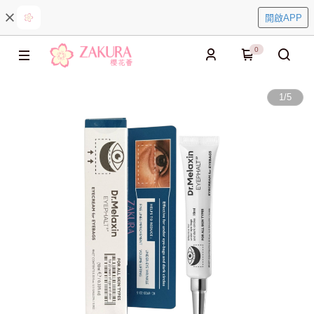
開啟APP
0
1
/
5