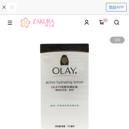
開啟APP
0
1
/
4