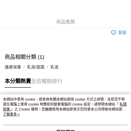
AlipayHK
WeChat Pay
商品推薦
送貨方式
客服
JD京東物流，訂單確認發貨後2-4個工作天送達
運費表
滿 HK$250.00 或以上免運費
付款後門市自取，訂單確認後2-4個工作天到店，7天內取。逾期後
商品相關分類 (1)
訂單作廢，並不會安排重寄
護膚保養
乳液/面霜
乳液
免運費
本分類熱賣
全店暢銷排行
本網站中使用 cookie，欲查詢有關本網站使用 cookie 方式之詳情，及若您不希
熱門標籤
望在電腦上使用 cookie 時應如何變更電腦的 cookie 設定，請參閱本網站「
私隱
政策
」之 Cookie 聲明。您繼續使用本網站即表示您同意本公司得按本網站使用
條款之 Cookie 聲明使用 cookie。
了解更多 >
熱銷排行
最新商品
人氣推薦