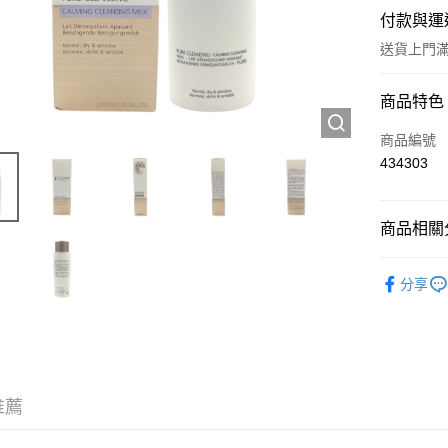
付款與運
送貨上門滿H
付款方式
商品特色
信用卡
商品編號
434303
Apple Pay
AlipayHK
商品相關分
WeChat P
護膚保養
分享
送貨方式
JD京東物
滿 HK$2
推薦
付款後門市
訂單作廢