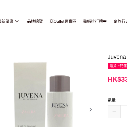
最新優惠
品牌總覽
💥Outlet尋寶區
熱銷排行榜👑
🛅旅
Juven
送貨上門滿H
HK$33
數量