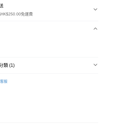
送
K$250.00免運費
類 (1)
ay
清潔護理
潔面產品
客服
流，訂單確認發貨後2-4個工作天送達
運費表
50.00 或以上免運費
自取，訂單確認後2-4個工作天到店，7天內取。逾期後
，並不會安排重寄