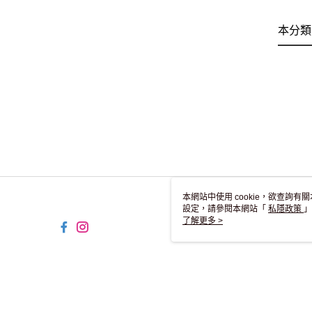
本分類
本網站中使用 cookie，欲查詢有關
設定，請參閱本網站「
私隱政策
」
用 cookie。
了解更多 >