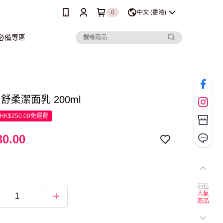
0
中文 (香港)
行必備專區
a 舒柔潔面乳 200ml
K$250.00免運費
0.00
前往
人氣
商品