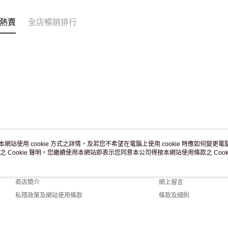
免運費
熱賣
全店暢銷排行
本網站使用 cookie 方式之詳情，及若您不希望在電腦上使用 cookie 時應如何變更電腦的
之 Cookie 聲明。您繼續使用本網站即表示您同意本公司得按本網站使用條款之 Cooki
關於我們
客戶服務
品牌故事
購物說明
商店簡介
網上留言
私隱政策及網站使用條款
條款及細則
聯絡我們