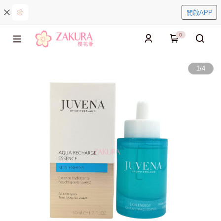
開啟APP
0
1
/
4