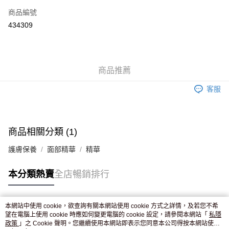
商品編號
Apple Pay
434309
AlipayHK
WeChat Pay
商品推薦
送貨方式
客服
JD京東物流，訂單確認發貨後2-4個工作天送達
運費表
滿 HK$250.00 或以上免運費
付款後門市自取，訂單確認後2-4個工作天到店，7天內取。逾期後
商品相關分類 (1)
訂單作廢，並不會安排重寄
護膚保養
面部精華
精華
免運費
本分類熱賣
全店暢銷排行
本網站中使用 cookie，欲查詢有關本網站使用 cookie 方式之詳情，及若您不希
熱門標籤
望在電腦上使用 cookie 時應如何變更電腦的 cookie 設定，請參閱本網站「
私隱
政策
」之 Cookie 聲明。您繼續使用本網站即表示您同意本公司得按本網站使用