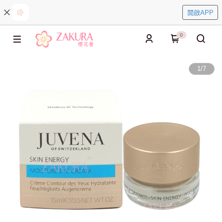
開啟APP
0
1
/
7