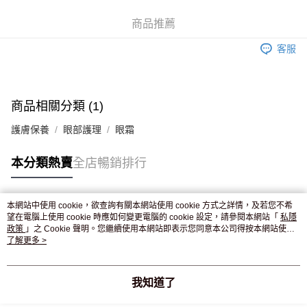
WeChat Pay
商品推薦
送貨方式
客服
JD京東物流，訂單確認發貨後2-4個工作天送達
運費表
滿 HK$250.00 或以上免運費
付款後門市自取，訂單確認後2-4個工作天到店，7天內取。逾期後
商品相關分類 (1)
訂單作廢，並不會安排重寄
護膚保養
眼部護理
眼霜
免運費
本分類熱賣
全店暢銷排行
本網站中使用 cookie，欲查詢有關本網站使用 cookie 方式之詳情，及若您不希
熱門標籤
望在電腦上使用 cookie 時應如何變更電腦的 cookie 設定，請參閱本網站「
私隱
政策
」之 Cookie 聲明。您繼續使用本網站即表示您同意本公司得按本網站使用
條款之 Cookie 聲明使用 cookie。
了解更多 >
熱銷排行
最新商品
人氣推薦
我知道了