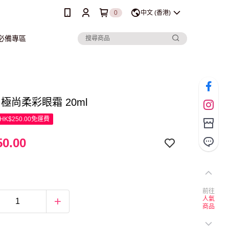
0
中文 (香港)
行必備專區
a 極尚柔彩眼霜 20ml
K$250.00免運費
0.00
前往
人氣
商品