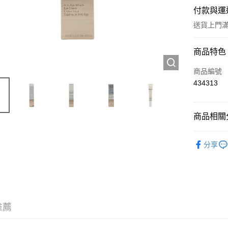
付款與運
送貨上門滿H
付款方式
商品特色
信用卡
商品編號
434313
Apple Pay
AlipayHK
商品相關分
WeChat P
護膚保養
分享
送貨方式
JD京東物
滿 HK$2
推薦
付款後門市
訂單作廢