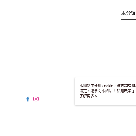
本分類
本網站中使用 cookie，欲查詢有關
設定，請參閱本網站「
私隱政策
」
用 cookie。
了解更多 >