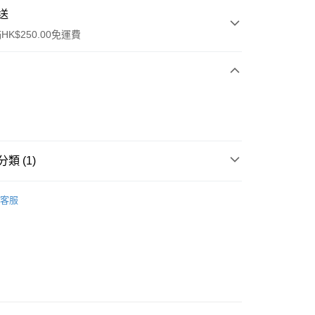
送
K$250.00免運費
類 (1)
ay
眼部護理
眼霜
客服
流，訂單確認發貨後2-4個工作天送達
運費表
50.00 或以上免運費
自取，訂單確認後2-4個工作天到店，7天內取。逾期後
，並不會安排重寄