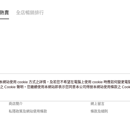
免運費
熱賣
全店暢銷排行
本網站使用 cookie 方式之詳情，及若您不希望在電腦上使用 cookie 時應如何變更電腦的
之 Cookie 聲明。您繼續使用本網站即表示您同意本公司得按本網站使用條款之 Cooki
關於我們
客戶服務
品牌故事
購物說明
商店簡介
網上留言
私隱政策及網站使用條款
條款及細則
聯絡我們