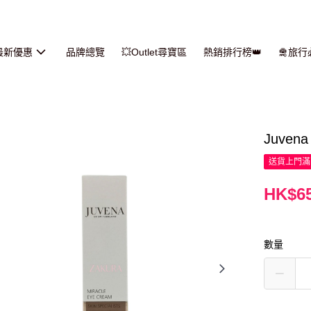
最新優惠
品牌總覽
💥Outlet尋寶區
熱銷排行榜👑
🛅旅
Juven
送貨上門滿H
HK$65
數量