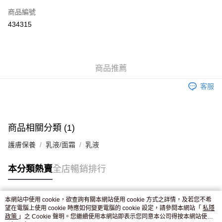
商品編號
Apple Pay
434315
AlipayHK
WeChat Pay
商品推薦
送貨方式
客服
JD京東物流，訂單確認發貨後2-4個工作天送達
運費表
滿 HK$250.00 或以上免運費
付款後門市自取，訂單確認後2-4個工作天到店，7天內取。逾期後
商品相關分類 (1)
訂單作廢，並不會安排重寄
護膚保養
乳液/面霜
乳液
免運費
本分類熱賣
全店暢銷排行
本網站中使用 cookie，欲查詢有關本網站使用 cookie 方式之詳情，及若您不希
熱門標籤
望在電腦上使用 cookie 時應如何變更電腦的 cookie 設定，請參閱本網站「
私隱
政策
」之 Cookie 聲明。您繼續使用本網站即表示您同意本公司得按本網站使用