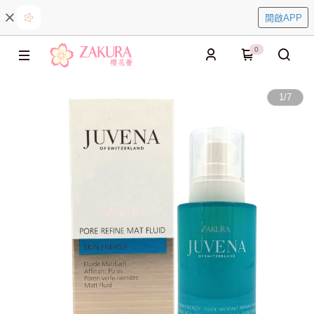
開啟APP
0
1
/
7