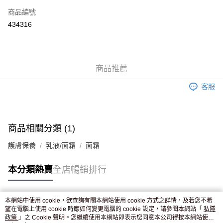
商品編號
Apple Pay
434316
AlipayHK
WeChat Pay
商品推薦
送貨方式
客服
JD京東物流，訂單確認發貨後2-4個工作天送達
運費表
滿 HK$250.00 或以上免運費
付款後門市自取，訂單確認後2-4個工作天到店，7天內取。逾期後
商品相關分類 (1)
訂單作廢，並不會安排重寄
護膚保養
乳液/面霜
面霜
免運費
本分類熱賣
全店暢銷排行
本網站中使用 cookie，欲查詢有關本網站使用 cookie 方式之詳情，及若您不希
熱門標籤
望在電腦上使用 cookie 時應如何變更電腦的 cookie 設定，請參閱本網站「
私隱
政策
」之 Cookie 聲明。您繼續使用本網站即表示您同意本公司得按本網站使用