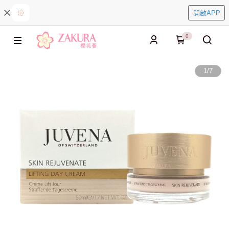
開啟APP
0
1
/
7