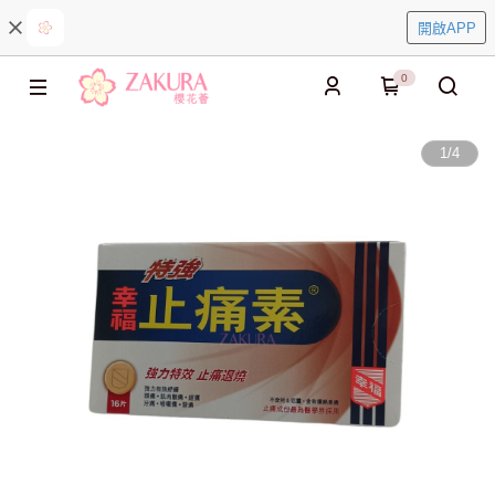
開啟APP
0
1
/
4