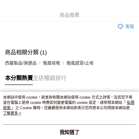
WeChat Pay
商品推薦
送貨方式
客服
JD京東物流，訂單確認發貨後2-4個工作天送達
運費表
滿 HK$250.00 或以上免運費
付款後門市自取，訂單確認後2-4個工作天到店，7天內取。逾期後
商品相關分類 (1)
訂單作廢，並不會安排重寄
西藥製品/保健品
傷風咳嗽
傷風感冒/止咳
免運費
本分類熱賣
全店暢銷排行
本網站中使用 cookie，欲查詢有關本網站使用 cookie 方式之詳情，及若您不希
熱門標籤
望在電腦上使用 cookie 時應如何變更電腦的 cookie 設定，請參閱本網站「
私隱
政策
」之 Cookie 聲明。您繼續使用本網站即表示您同意本公司得按本網站使用
條款之 Cookie 聲明使用 cookie。
了解更多 >
熱銷排行
最新商品
人氣推薦
我知道了