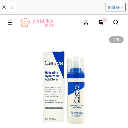
開啟APP
0
1
/
6