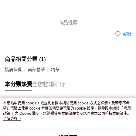
AlipayHK
WeChat Pay
商品推薦
送貨方式
客服
JD京東物流，訂單確認發貨後2-4個工作天送達
運費表
滿 HK$250.00 或以上免運費
付款後門市自取，訂單確認後2-4個工作天到店，7天內取。逾期後
商品相關分類 (1)
訂單作廢，並不會安排重寄
護膚保養
面部精華
精華
免運費
本分類熱賣
全店暢銷排行
本網站中使用 cookie，欲查詢有關本網站使用 cookie 方式之詳情，及若您不希
熱門標籤
望在電腦上使用 cookie 時應如何變更電腦的 cookie 設定，請參閱本網站「
私隱
政策
」之 Cookie 聲明。您繼續使用本網站即表示您同意本公司得按本網站使用
條款之 Cookie 聲明使用 cookie。
了解更多 >
熱銷排行
最新商品
人氣推薦