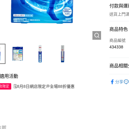
付款與運
送貨上門滿H
付款方式
商品特色
信用卡
商品編號
434338
Apple Pay
AlipayHK
商品相關分
WeChat P
適用活動
工具及配
分享
🗓️8月8日網店限定💭全場88折優惠
網店限定
送貨方式
JD京東物
滿 HK$2
付款後門市
訂單作廢
推薦