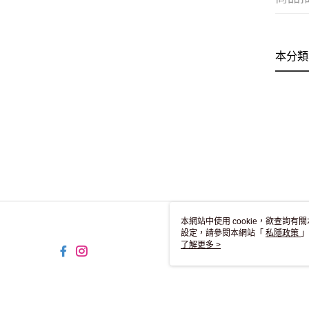
本分類
本網站中使用 cookie，欲查詢有關
設定，請參閱本網站「
私隱政策
」
用 cookie。
了解更多 >