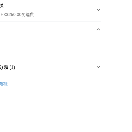
送
K$250.00免運費
類 (1)
ay
件
美容工具
其他
客服
流，訂單確認發貨後2-4個工作天送達
運費表
50.00 或以上免運費
自取，訂單確認後2-4個工作天到店，7天內取。逾期後
，並不會安排重寄