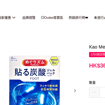
最新優惠
品牌總覽
💥Outlet尋寶區
熱銷排行榜👑
🛅旅
Kao M
8月8網店
HK$36
數量