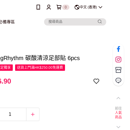
0
中文 (香港)
行必備專區
egRhythm 碳酸清涼足部貼 6pcs
限定
獨享
送貨上門滿HK$250.00免運費
.90
前往
人氣
商品