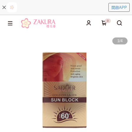
開啟APP
0
1
/
4