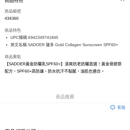
商品特色
信用卡
商品編號
Apple Pay
434360
AlipayHK
商品特色
WeChat Pay
UPC條碼:6942349741845
英文名稱:SADOER 薩多 Gold Collagen Sunscreen SPF60+
送貨方式
商品重點
JD京東物流，訂單確認發貨後2-4個工作天送達
運費表
【SADOER黃金防曬乳SPF60+】清爽抗老防曬首選！黃金骨膠原
滿 HK$250.00 或以上免運費
配方，SPF60+高防護，防水抗汗不黏膩，油肌也適合。
付款後門市自取，訂單確認後2-4個工作天到店，7天內取。逾期後
訂單作廢，並不會安排重寄
免運費
商品推薦
客服