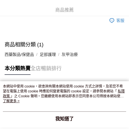
WeChat Pay
商品推薦
送貨方式
客服
JD京東物流，訂單確認發貨後2-4個工作天送達
運費表
滿 HK$250.00 或以上免運費
付款後門市自取，訂單確認後2-4個工作天到店，7天內取。逾期後
商品相關分類 (1)
訂單作廢，並不會安排重寄
西藥製品/保健品
足部護理
灰甲治療
免運費
本分類熱賣
全店暢銷排行
本網站中使用 cookie，欲查詢有關本網站使用 cookie 方式之詳情，及若您不希
熱門標籤
望在電腦上使用 cookie 時應如何變更電腦的 cookie 設定，請參閱本網站「
私隱
政策
」之 Cookie 聲明。您繼續使用本網站即表示您同意本公司得按本網站使用
條款之 Cookie 聲明使用 cookie。
了解更多 >
熱銷排行
最新商品
人氣推薦
我知道了