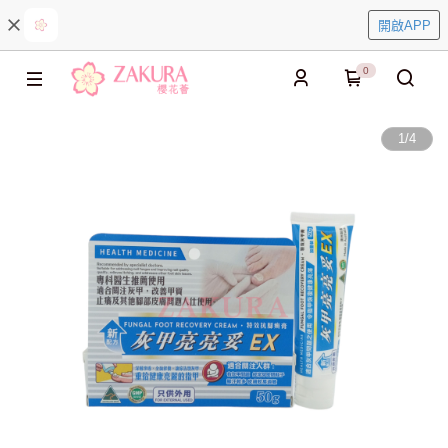
開啟APP
0
1
/
4