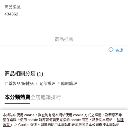
商品編號
Apple Pay
434362
AlipayHK
WeChat Pay
商品推薦
送貨方式
客服
JD京東物流，訂單確認發貨後2-4個工作天送達
運費表
滿 HK$250.00 或以上免運費
付款後門市自取，訂單確認後2-4個工作天到店，7天內取。逾期後
商品相關分類 (1)
訂單作廢，並不會安排重寄
西藥製品/保健品
足部護理
腳跟護理
免運費
本分類熱賣
全店暢銷排行
本網站中使用 cookie，欲查詢有關本網站使用 cookie 方式之詳情，及若您不希
熱門標籤
望在電腦上使用 cookie 時應如何變更電腦的 cookie 設定，請參閱本網站「
私隱
政策
」之 Cookie 聲明。您繼續使用本網站即表示您同意本公司得按本網站使用