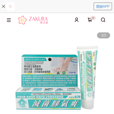
開啟APP
0
1
/
3