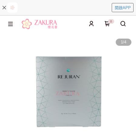
開啟APP
0
1
/
4