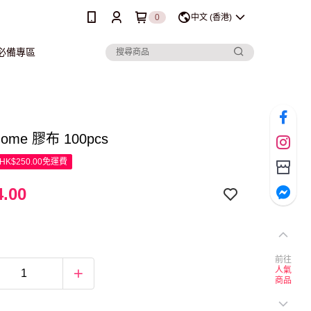
0
中文 (香港)
行必備專區
Home 膠布 100pcs
K$250.00免運費
.00
前往
人氣
商品