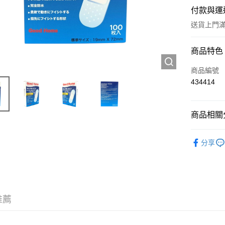
付款與運
送貨上門滿H
付款方式
商品特色
信用卡
商品編號
434414
Apple Pay
AlipayHK
商品相關分
WeChat P
工具及配
分享
送貨方式
JD京東物
滿 HK$2
推薦
付款後門市
訂單作廢