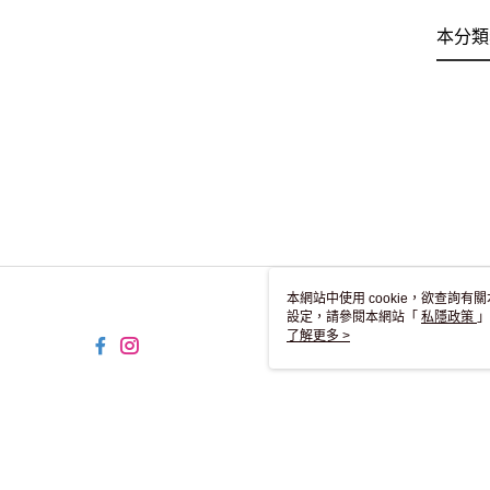
本分類
本網站中使用 cookie，欲查詢有關
設定，請參閱本網站「
私隱政策
」
用 cookie。
了解更多 >