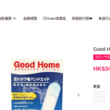
最新優惠
品牌總覽
💥Outlet尋寶區
熱銷排行榜👑
🛅旅
Good 
送貨上門滿H
HK$34
數量