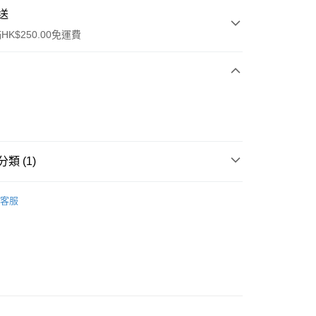
送
K$250.00免運費
類 (1)
ay
件
其他
客服
流，訂單確認發貨後2-4個工作天送達
運費表
50.00 或以上免運費
自取，訂單確認後2-4個工作天到店，7天內取。逾期後
，並不會安排重寄