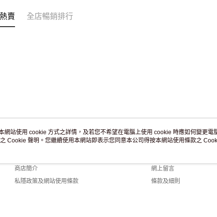
免運費
熱賣
全店暢銷排行
本網站使用 cookie 方式之詳情，及若您不希望在電腦上使用 cookie 時應如何變更電腦的
之 Cookie 聲明。您繼續使用本網站即表示您同意本公司得按本網站使用條款之 Cooki
關於我們
客戶服務
品牌故事
購物說明
商店簡介
網上留言
私隱政策及網站使用條款
條款及細則
聯絡我們