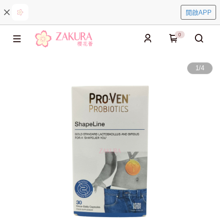
開啟APP
0
1
/
4