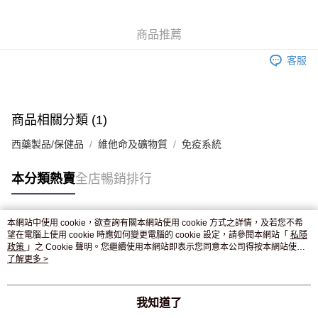
WeChat Pay
商品推薦
送貨方式
客服
JD京東物流，訂單確認發貨後2-4個工作天送達
運費表
滿 HK$250.00 或以上免運費
付款後門市自取，訂單確認後2-4個工作天到店，7天內取。逾期後
商品相關分類 (1)
訂單作廢，並不會安排重寄
西藥製品/保健品
維他命及礦物質
免疫系統
免運費
本分類熱賣
全店暢銷排行
本網站中使用 cookie，欲查詢有關本網站使用 cookie 方式之詳情，及若您不希
熱門標籤
望在電腦上使用 cookie 時應如何變更電腦的 cookie 設定，請參閱本網站「
私隱
政策
」之 Cookie 聲明。您繼續使用本網站即表示您同意本公司得按本網站使用
條款之 Cookie 聲明使用 cookie。
了解更多 >
熱銷排行
最新商品
人氣推薦
我知道了