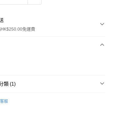
送
K$250.00免運費
類 (1)
ay
面部彩妝
粉底液/氣墊粉底
客服
流，訂單確認發貨後2-4個工作天送達
運費表
50.00 或以上免運費