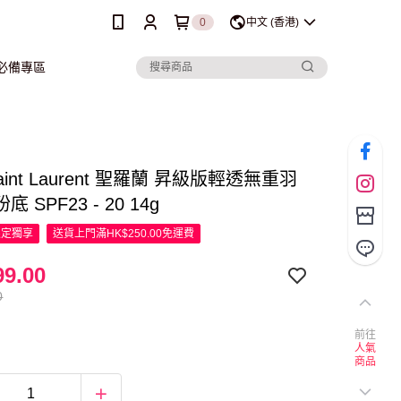
0
中文 (香港)
行必備專區
Saint Laurent 聖羅蘭 昇級版輕透無重羽
 SPF23 - 20 14g
限定
獨享
送貨上門滿HK$250.00免運費
9.00
0
前往
人氣
商品