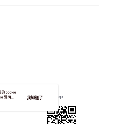
自取，訂單確認後2-4個工作天到店，7天內取。逾期後
，並不會安排重寄
 cookie
e 聲明使
我知道了
官方APP