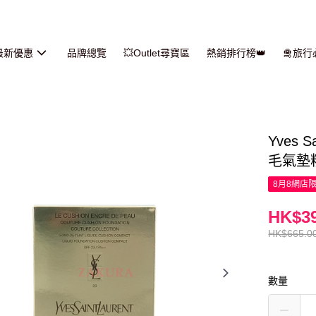
最新優惠
品牌總覽
💥Outlet尋寶區
熱銷排行榜👑
🛅旅
Yves 
毛氣墊粉底
8月8網店
HK$39
HK$665.0
數量