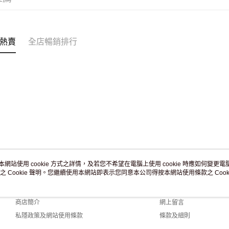
付款後門市
訂單作廢
免運費
熱賣
全店暢銷排行
本網站使用 cookie 方式之詳情，及若您不希望在電腦上使用 cookie 時應如何變更電腦的
之 Cookie 聲明。您繼續使用本網站即表示您同意本公司得按本網站使用條款之 Cooki
關於我們
客戶服務
品牌故事
購物說明
商店簡介
網上留言
私隱政策及網站使用條款
條款及細則