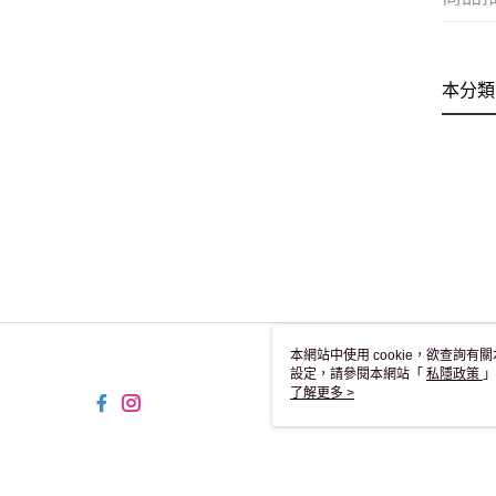
本分類
本網站中使用 cookie，欲查詢有關
設定，請參閱本網站「
私隱政策
」
用 cookie。
了解更多 >