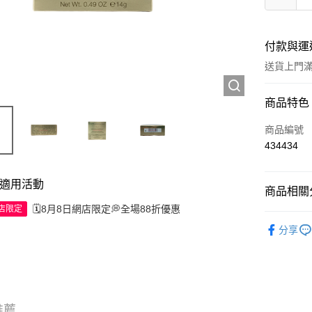
付款與運
送貨上門滿H
付款方式
商品特色
信用卡
商品編號
434434
Apple Pay
AlipayHK
適用活動
商品相關分
WeChat P
🗓️8月8日網店限定💭全場88折優惠
網店限定
彩妝產品
分享
送貨方式
JD京東物
滿 HK$2
推薦