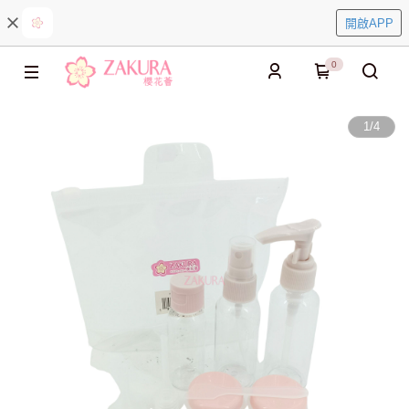
開啟APP
0
1
/
4