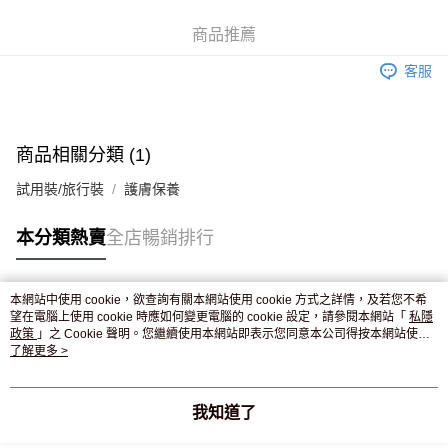
WeChat Pay
商品推薦
送貨方式
客服
JD京東物流，訂單確認發貨後2-4個工作天送達
運費表
滿 HK$250.00 或以上免運費
付款後門市自取，訂單確認後2-4個工作天到店，7天內取。逾期後
商品相關分類 (1)
訂單作廢，並不會安排重寄
試用裝/旅行裝
護膚保養
免運費
本分類熱賣
全店暢銷排行
本網站中使用 cookie，欲查詢有關本網站使用 cookie 方式之詳情，及若您不希
熱門標籤
望在電腦上使用 cookie 時應如何變更電腦的 cookie 設定，請參閱本網站「
私隱
政策
」之 Cookie 聲明。您繼續使用本網站即表示您同意本公司得按本網站使用
條款之 Cookie 聲明使用 cookie。
了解更多 >
熱銷排行
最新商品
人氣推薦
我知道了