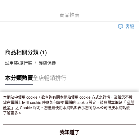
WeChat Pay
商品推薦
送貨方式
客服
JD京東物流，訂單確認發貨後2-4個工作天送達
運費表
滿 HK$250.00 或以上免運費
付款後門市自取，訂單確認後2-4個工作天到店，7天內取。逾期後
商品相關分類 (1)
訂單作廢，並不會安排重寄
試用裝/旅行裝
護膚保養
免運費
本分類熱賣
全店暢銷排行
本網站中使用 cookie，欲查詢有關本網站使用 cookie 方式之詳情，及若您不希
熱門標籤
望在電腦上使用 cookie 時應如何變更電腦的 cookie 設定，請參閱本網站「
私隱
政策
」之 Cookie 聲明。您繼續使用本網站即表示您同意本公司得按本網站使用
條款之 Cookie 聲明使用 cookie。
了解更多 >
熱銷排行
最新商品
人氣推薦
我知道了