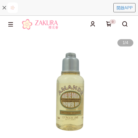
開啟APP
0
1
/
4