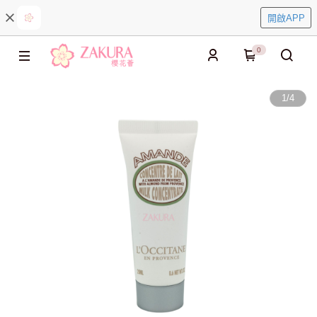
開啟APP
0
1
/
4