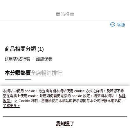
WeChat Pay
商品推薦
送貨方式
客服
JD京東物流，訂單確認發貨後2-4個工作天送達
運費表
滿 HK$250.00 或以上免運費
付款後門市自取，訂單確認後2-4個工作天到店，7天內取。逾期後
商品相關分類 (1)
訂單作廢，並不會安排重寄
試用裝/旅行裝
護膚保養
免運費
本分類熱賣
全店暢銷排行
本網站中使用 cookie，欲查詢有關本網站使用 cookie 方式之詳情，及若您不希
熱門標籤
望在電腦上使用 cookie 時應如何變更電腦的 cookie 設定，請參閱本網站「
私隱
政策
」之 Cookie 聲明。您繼續使用本網站即表示您同意本公司得按本網站使用
條款之 Cookie 聲明使用 cookie。
了解更多 >
熱銷排行
最新商品
人氣推薦
我知道了