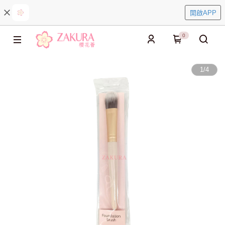
開啟APP
0
1
/
4