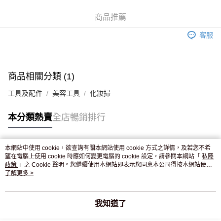
WeChat Pay
商品推薦
送貨方式
客服
JD京東物流，訂單確認發貨後2-4個工作天送達
運費表
滿 HK$250.00 或以上免運費
付款後門市自取，訂單確認後2-4個工作天到店，7天內取。逾期後
商品相關分類 (1)
訂單作廢，並不會安排重寄
工具及配件
美容工具
化妝掃
免運費
本分類熱賣
全店暢銷排行
本網站中使用 cookie，欲查詢有關本網站使用 cookie 方式之詳情，及若您不希
熱門標籤
望在電腦上使用 cookie 時應如何變更電腦的 cookie 設定，請參閱本網站「
私隱
政策
」之 Cookie 聲明。您繼續使用本網站即表示您同意本公司得按本網站使用
條款之 Cookie 聲明使用 cookie。
了解更多 >
熱銷排行
最新商品
人氣推薦
我知道了