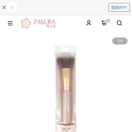
開啟APP
0
1
/
4