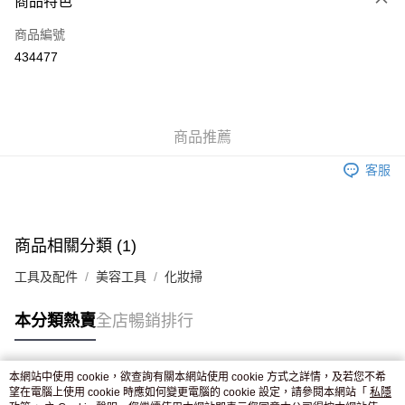
商品特色
信用卡
商品編號
Apple Pay
434477
AlipayHK
WeChat Pay
商品推薦
送貨方式
客服
JD京東物流，訂單確認發貨後2-4個工作天送達
運費表
滿 HK$250.00 或以上免運費
付款後門市自取，訂單確認後2-4個工作天到店，7天內取。逾期後
商品相關分類 (1)
訂單作廢，並不會安排重寄
工具及配件
美容工具
化妝掃
免運費
本分類熱賣
全店暢銷排行
本網站中使用 cookie，欲查詢有關本網站使用 cookie 方式之詳情，及若您不希
熱門標籤
望在電腦上使用 cookie 時應如何變更電腦的 cookie 設定，請參閱本網站「
私隱