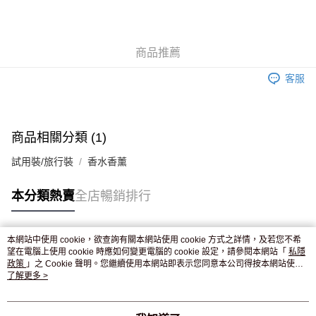
AlipayHK
WeChat Pay
商品推薦
送貨方式
客服
JD京東物流，訂單確認發貨後2-4個工作天送達
運費表
滿 HK$250.00 或以上免運費
付款後門市自取，訂單確認後2-4個工作天到店，7天內取。逾期後
商品相關分類 (1)
訂單作廢，並不會安排重寄
試用裝/旅行裝
香水香薰
免運費
本分類熱賣
全店暢銷排行
本網站中使用 cookie，欲查詢有關本網站使用 cookie 方式之詳情，及若您不希
熱門標籤
望在電腦上使用 cookie 時應如何變更電腦的 cookie 設定，請參閱本網站「
私隱
政策
」之 Cookie 聲明。您繼續使用本網站即表示您同意本公司得按本網站使用
條款之 Cookie 聲明使用 cookie。
了解更多 >
熱銷排行
最新商品
人氣推薦