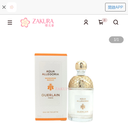
開啟APP
0
1
/
1