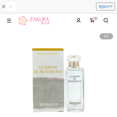
開啟APP
0
1
/
1