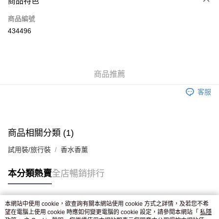
商品特色
信用卡
商品編號
Apple Pay
434496
AlipayHK
WeChat Pay
商品推薦
送貨方式
客服
JD京東物流，訂單確認發貨後2-4個工作天送達
運費表
滿 HK$250.00 或以上免運費
付款後門市自取，訂單確認後2-4個工作天到店，7天內取。逾期後
商品相關分類 (1)
訂單作廢，並不會安排重寄
試用裝/旅行裝
香水香薰
免運費
本分類熱賣
全店暢銷排行
本網站中使用 cookie，欲查詢有關本網站使用 cookie 方式之詳情，及若您不希
熱門標籤
望在電腦上使用 cookie 時應如何變更電腦的 cookie 設定，請參閱本網站「
私隱