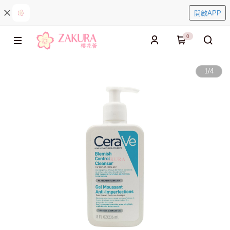
開啟APP
0
1
/
4