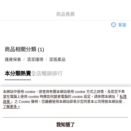
WeChat Pay
商品推薦
送貨方式
客服
JD京東物流，訂單確認發貨後2-4個工作天送達
運費表
滿 HK$250.00 或以上免運費
付款後門市自取，訂單確認後2-4個工作天到店，7天內取。逾期後
商品相關分類 (1)
訂單作廢，並不會安排重寄
護膚保養
清潔護理
潔面產品
免運費
本分類熱賣
全店暢銷排行
本網站中使用 cookie，欲查詢有關本網站使用 cookie 方式之詳情，及若您不希
熱門標籤
望在電腦上使用 cookie 時應如何變更電腦的 cookie 設定，請參閱本網站「
私隱
政策
」之 Cookie 聲明。您繼續使用本網站即表示您同意本公司得按本網站使用
條款之 Cookie 聲明使用 cookie。
了解更多 >
熱銷排行
最新商品
人氣推薦
我知道了