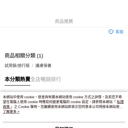
AlipayHK
WeChat Pay
商品推薦
送貨方式
客服
JD京東物流，訂單確認發貨後2-4個工作天送達
運費表
滿 HK$250.00 或以上免運費
付款後門市自取，訂單確認後2-4個工作天到店，7天內取。逾期後
商品相關分類 (1)
訂單作廢，並不會安排重寄
試用裝/旅行裝
護膚保養
免運費
本分類熱賣
全店暢銷排行
本網站中使用 cookie，欲查詢有關本網站使用 cookie 方式之詳情，及若您不希
熱門標籤
望在電腦上使用 cookie 時應如何變更電腦的 cookie 設定，請參閱本網站「
私隱
政策
」之 Cookie 聲明。您繼續使用本網站即表示您同意本公司得按本網站使用
條款之 Cookie 聲明使用 cookie。
了解更多 >
熱銷排行
最新商品
人氣推薦