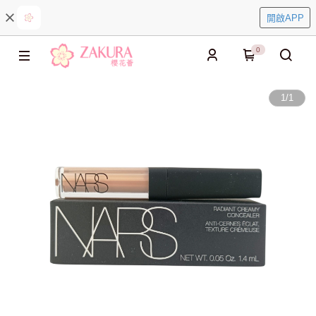
開啟APP
0
1
/
1