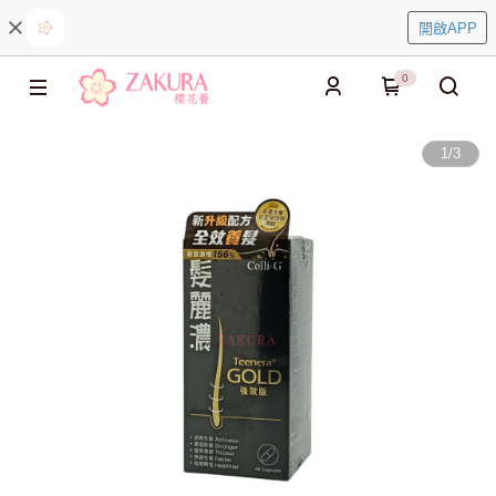
開啟APP
0
1
/
3