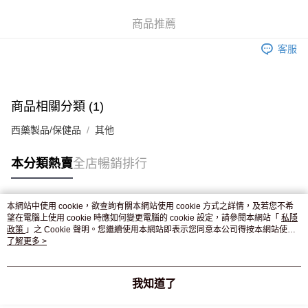
WeChat Pay
商品推薦
送貨方式
客服
JD京東物流，訂單確認發貨後2-4個工作天送達
運費表
滿 HK$250.00 或以上免運費
付款後門市自取，訂單確認後2-4個工作天到店，7天內取。逾期後
商品相關分類 (1)
訂單作廢，並不會安排重寄
西藥製品/保健品
其他
免運費
本分類熱賣
全店暢銷排行
本網站中使用 cookie，欲查詢有關本網站使用 cookie 方式之詳情，及若您不希
熱門標籤
望在電腦上使用 cookie 時應如何變更電腦的 cookie 設定，請參閱本網站「
私隱
政策
」之 Cookie 聲明。您繼續使用本網站即表示您同意本公司得按本網站使用
條款之 Cookie 聲明使用 cookie。
了解更多 >
熱銷排行
最新商品
人氣推薦
我知道了