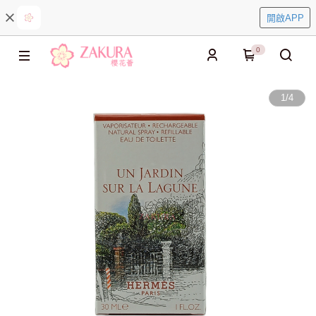
開啟APP
0
1
/
4