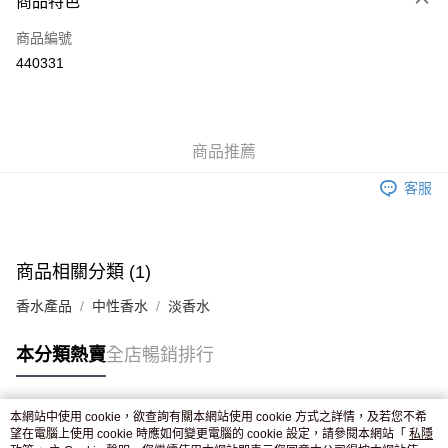
商品特色
信用卡
商品編號
Apple Pay
440331
AlipayHK
WeChat Pay
商品推薦
送貨方式
客服
JD京東物流，訂單確認發貨後2-4個工作天送達
運費表
滿 HK$250.00 或以上免運費
付款後門市自取，訂單確認後2-4個工作天到店，7天內取。逾期後
商品相關分類 (1)
訂單作廢，並不會安排重寄
香水產品
中性香水
淡香水
免運費
本分類熱賣
全店暢銷排行
本網站中使用 cookie，欲查詢有關本網站使用 cookie 方式之詳情，及若您不希
熱門標籤
望在電腦上使用 cookie 時應如何變更電腦的 cookie 設定，請參閱本網站「
私隱