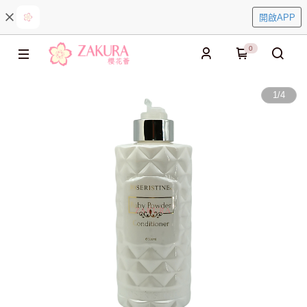
開啟APP
0
1
/
4