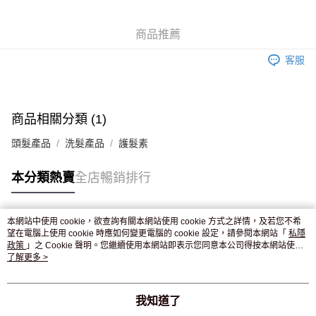
WeChat Pay
商品推薦
送貨方式
客服
JD京東物流，訂單確認發貨後2-4個工作天送達
運費表
滿 HK$250.00 或以上免運費
付款後門市自取，訂單確認後2-4個工作天到店，7天內取。逾期後
商品相關分類 (1)
訂單作廢，並不會安排重寄
頭髮產品
洗髮產品
護髮素
免運費
本分類熱賣
全店暢銷排行
本網站中使用 cookie，欲查詢有關本網站使用 cookie 方式之詳情，及若您不希
熱門標籤
望在電腦上使用 cookie 時應如何變更電腦的 cookie 設定，請參閱本網站「
私隱
政策
」之 Cookie 聲明。您繼續使用本網站即表示您同意本公司得按本網站使用
條款之 Cookie 聲明使用 cookie。
了解更多 >
熱銷排行
最新商品
人氣推薦
我知道了