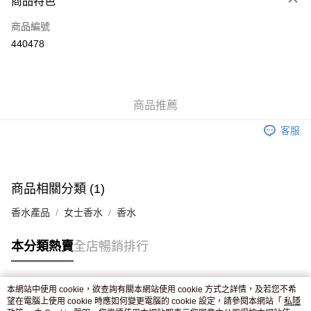
商品特色
信用卡
商品編號
Apple Pay
440478
AlipayHK
WeChat Pay
商品推薦
送貨方式
客服
JD京東物流，訂單確認發貨後2-4個工作天送達
運費表
滿 HK$250.00 或以上免運費
付款後門市自取，訂單確認後2-4個工作天到店，7天內取。逾期後
商品相關分類 (1)
訂單作廢，並不會安排重寄
香水產品
女士香水
香水
免運費
本分類熱賣
全店暢銷排行
本網站中使用 cookie，欲查詢有關本網站使用 cookie 方式之詳情，及若您不希
熱門標籤
望在電腦上使用 cookie 時應如何變更電腦的 cookie 設定，請參閱本網站「
私隱