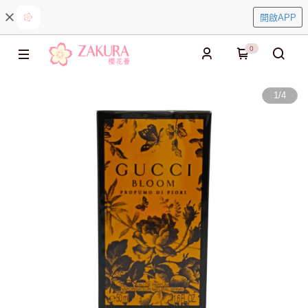
開啟APP
0
1
/
4