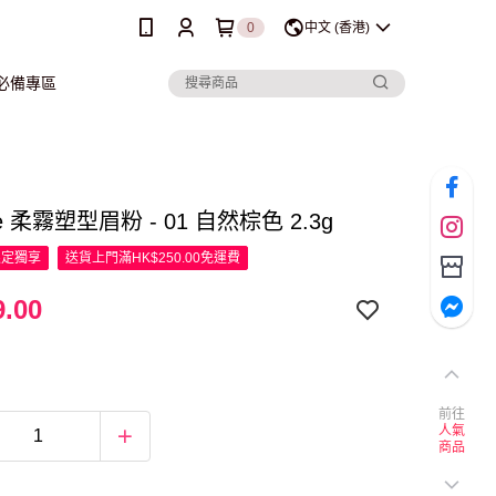
0
中文 (香港)
行必備專區
Me 柔霧塑型眉粉 - 01 自然棕色 2.3g
限定
獨享
送貨上門滿HK$250.00免運費
.00
前往
人氣
商品