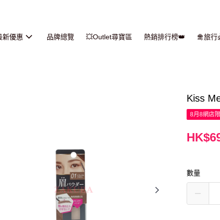
最新優惠
品牌總覽
💥Outlet尋寶區
熱銷排行榜👑
🛅旅
Kiss 
8月8網店
HK$69
數量