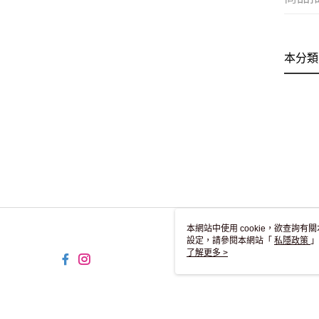
本分類
本網站中使用 cookie，欲查詢有關
設定，請參閱本網站「
私隱政策
」
用 cookie。
了解更多 >