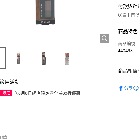
付款與運
送貨上門滿H
付款方式
商品特色
信用卡
商品編號
440493
Apple Pay
AlipayHK
商品相關分
WeChat P
適用活動
彩妝產品
分享
🗓️8月8日網店限定💭全場88折優惠
網店限定
送貨方式
JD京東物
滿 HK$2
付款後門市
訂單作廢
推薦