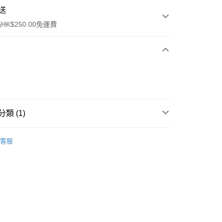
送
K$250.00免運費
類 (1)
ay
眼部彩妝
眉毛
客服
流，訂單確認發貨後2-4個工作天送達
運費表
50.00 或以上免運費
自取，訂單確認後2-4個工作天到店，7天內取。逾期後
，並不會安排重寄