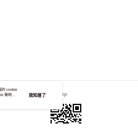
，並不會安排重寄
 cookie
e 聲明使
我知道了
官方APP