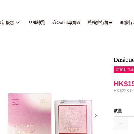
最新優惠
品牌總覽
💥Outlet尋寶區
熱銷排行榜👑
🛅旅
Dasiq
送貨上門滿H
HK$19
HK$228.0
數量