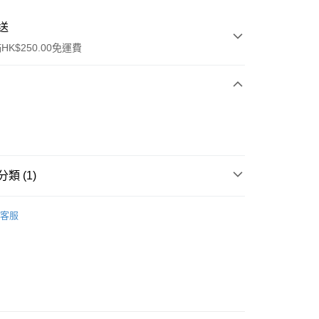
送
K$250.00免運費
類 (1)
ay
面部彩妝
高光提亮
客服
流，訂單確認發貨後2-4個工作天送達
運費表
50.00 或以上免運費
自取，訂單確認後2-4個工作天到店，7天內取。逾期後