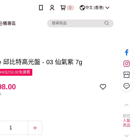
0
中文 (香港)
行必備專區
ue 邱比特高光盤 - 03 仙氣紫 7g
K$250.00免運費
8.00
0
前往
人氣
商品