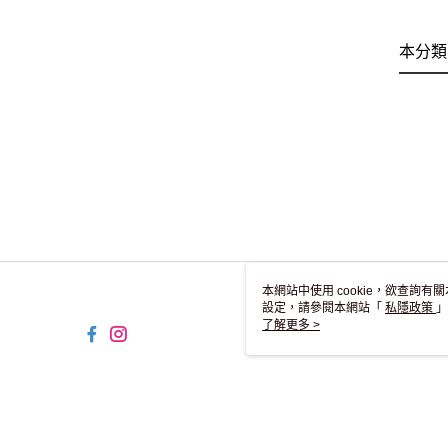
本分類
本網站中使用 cookie，欲查詢有關
設定，請參閱本網站「
私隱政策
」
用 cookie。
了解更多 >