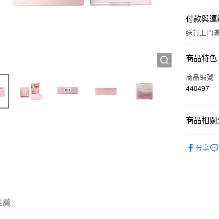
付款與運
送貨上門滿H
付款方式
商品特色
信用卡
商品編號
440497
Apple Pay
AlipayHK
商品相關分
WeChat P
彩妝產品
分享
送貨方式
JD京東物
滿 HK$2
推薦
付款後門市