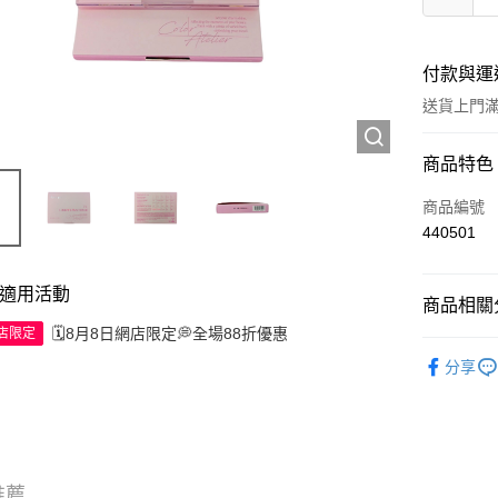
付款與運
送貨上門滿H
付款方式
商品特色
信用卡
商品編號
440501
Apple Pay
AlipayHK
適用活動
商品相關分
WeChat P
🗓️8月8日網店限定💭全場88折優惠
網店限定
彩妝產品
分享
送貨方式
JD京東物
滿 HK$2
推薦