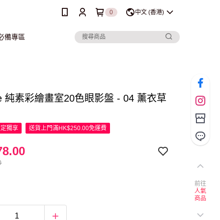
0
中文 (香港)
行必備專區
que 純素彩繪畫室20色眼影盤 - 04 薰衣草
限定
獨享
送貨上門滿HK$250.00免運費
8.00
0
前往
人氣
商品