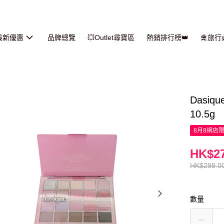
最新優惠
品牌總覽
💥Outlet尋寶區
熱銷排行榜👑
🛅旅
Dasi
10.5g
8月8網店
HK$27
HK$298.0
數量