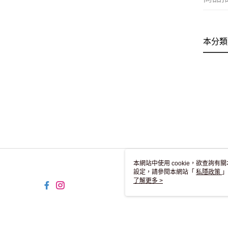
本分類
本網站中使用 cookie，欲查詢有關
設定，請參閱本網站「
私隱政策
」
用 cookie。
了解更多 >