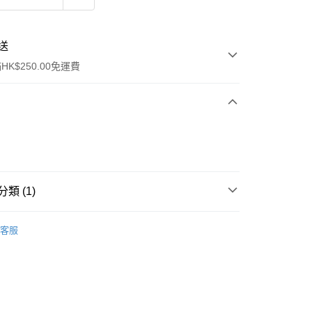
送
K$250.00免運費
類 (1)
ay
眼部彩妝
眼影
客服
流，訂單確認發貨後2-4個工作天送達
運費表
50.00 或以上免運費