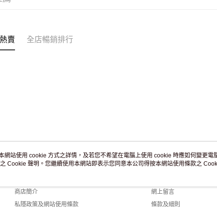
付款後門市
訂單作廢
免運費
熱賣
全店暢銷排行
本網站使用 cookie 方式之詳情，及若您不希望在電腦上使用 cookie 時應如何變更電腦的
之 Cookie 聲明。您繼續使用本網站即表示您同意本公司得按本網站使用條款之 Cooki
關於我們
客戶服務
品牌故事
購物說明
商店簡介
網上留言
私隱政策及網站使用條款
條款及細則