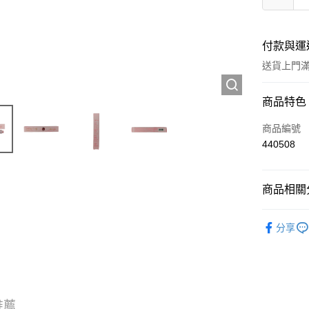
付款與運
送貨上門滿H
付款方式
商品特色
信用卡
商品編號
440508
Apple Pay
AlipayHK
商品相關分
WeChat P
彩妝產品
分享
送貨方式
JD京東物
滿 HK$2
推薦