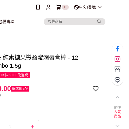
0
中文 (香港)
行必備專區
que 純素糖果豐盈蜜潤唇膏棒 - 12
nbo 1.5g
K$250.00免運費
.00
網店限定⚡
0
前往
人氣
商品