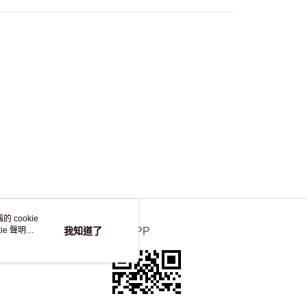
自取，訂單確認後2-4個工作天到店，7天內取。逾期後
，並不會安排重寄
 cookie
e 聲明使
我知道了
官方APP