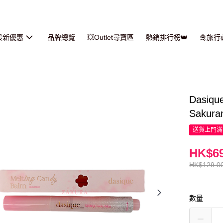
最新優惠
品牌總覽
💥Outlet尋寶區
熱銷排行榜👑
🛅旅
Dasi
Sakura
送貨上門滿H
HK$69
HK$129.0
數量