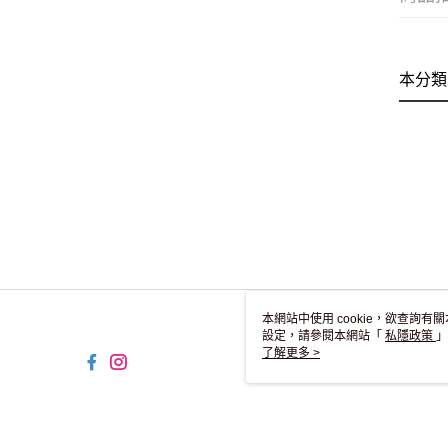
本分類
本網站中使用 cookie，欲查詢有關
設定，請參閱本網站「
私隱政策
」
用 cookie。
了解更多 >