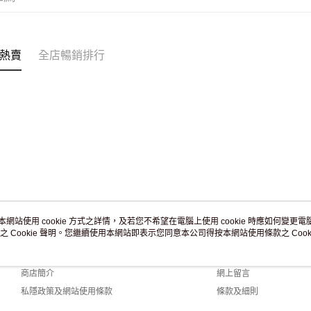
付款後門市
訂單作廢
免運費
熱賣
全店暢銷排行
本網站使用 cookie 方式之詳情，及若您不希望在電腦上使用 cookie 時應如何變更電腦的
之 Cookie 聲明。您繼續使用本網站即表示您同意本公司得按本網站使用條款之 Cooki
關於我們
客戶服務
品牌故事
購物說明
商店簡介
網上留言
私隱政策及網站使用條款
條款及細則
聯絡我們