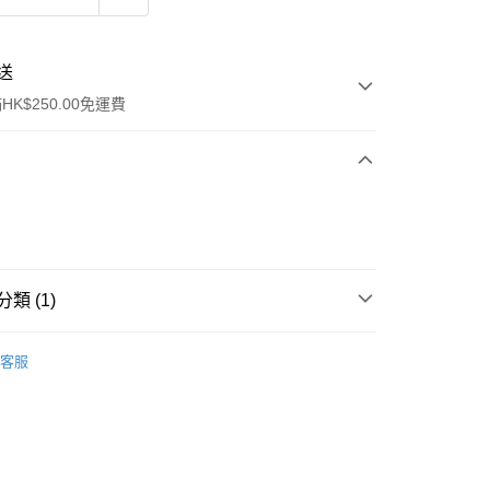
送
K$250.00免運費
類 (1)
ay
唇部產品
唇膏
客服
流，訂單確認發貨後2-4個工作天送達
運費表
50.00 或以上免運費